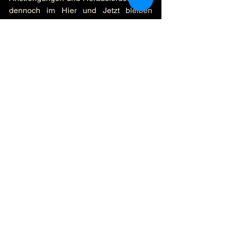
dennoch im Hier und Jetzt bleiben 
kannst. Du bist dort nicht allein.
Alles Liebe. Rainer
#rainersmondayimpulse
Alle ansehen
Aktuelle Beiträge