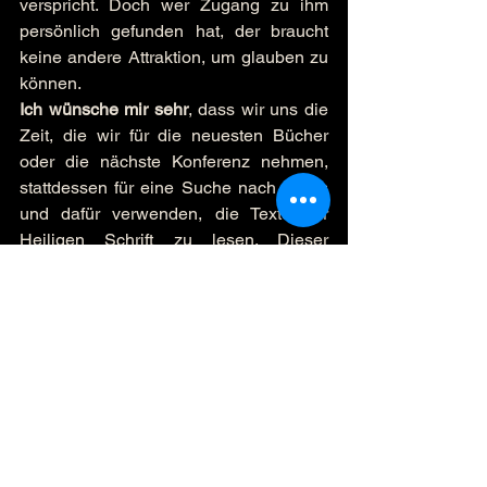
verspricht. Doch wer Zugang zu ihm 
persönlich gefunden hat, der braucht 
keine andere Attraktion, um glauben zu 
können.
Ich wünsche mir sehr
, dass wir uns die 
Zeit, die wir für die neuesten Bücher 
oder die nächste Konferenz nehmen, 
stattdessen für eine Suche nach Jesus 
und dafür verwenden, die Texte der 
Heiligen Schrift zu lesen. Dieser 
Wunsch rührt daher, dass ich weiß: Die 
Bibel ist voller Leben. Sie ist eine 
unersetzliche geistliche Nahrung. Und 
Jesus ist die Wahrheit in Person. Er 
allein kann unseren inneren Hunger 
stillen. Er ist genug. Niemand sonst.
Ich wünsche dir sehr, dass du in dieser 
neuen Woche die Bibel als lebendig 