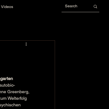
Videos
ngarten 
 autobio-
nne Greenberg, 
zum Welterfolg 
sychischen 