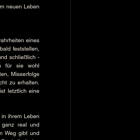
em neuen Leben 
hrheiten eines 
ld feststellen, 
d schließlich - 
für sie wohl 
en, Misserfolge 
t zu erhalten. 
 letztlich eine 
e in ihrem Leben 
 ganz real und 
m Weg gibt und 