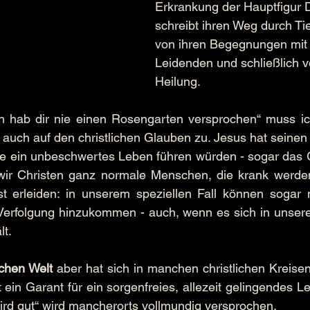
Erkrankung der Hauptfigur 
schreibt ihren Weg durch Tie
von ihren Begegnungen mit
Leidenden und schließlich vo
Heilung.
ch hab dir nie einen Rosengarten versprochen“ muss i
t auch auf den christlichen Glauben zu. Jesus hat seinen
e ein unbeschwertes Leben führen würden - sogar das Ge
d wir Christen ganz normale Menschen, die krank werden
 erleiden: in unserem speziellen Fall können sogar 
erfolgung hinzukommen - auch, wenn es sich in unseren
lt.
ichen Welt
 aber hat sich in manchen christlichen Kreisen 
t ein Garant für ein sorgenfreies, allezeit gelingendes L
ird gut“ wird mancherorts vollmundig versprochen.