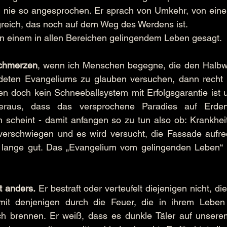
 nie so angesprochen. Er sprach von Umkehr, von ein
reich, das noch auf dem Weg des Werdens ist.
on einem in allen Bereichen gelingendem Leben gesagt.
Schmerzen
, wenn ich Menschen begegne, die den Halbwa
ndeten Evangeliums zu glauben versuchen, dann recht ba
 doch kein Schneeballsystem mit Erfolgsgarantie ist un
aus, dass das versprochene Paradies auf Erden 
 scheint - damit anfangen so zu tun also ob: Krankheit
erschwiegen und es wird versucht, die Fassade aufrech
 lange gut. Das „Evangelium vom gelingenden Leben“ ist
t anders.
 Er bestraft oder verteufelt diejenigen nicht, di
 mit denjenigen durch die Feuer, die in ihrem Leben
lich brennen. Er weiß, dass es dunkle Täler auf unsere