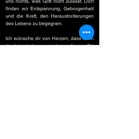
uns nichts, was Gott nicht zulässt. Dort 
finden wir Entspannung, Geborgenheit 
und die Kraft, den Herausforderungen 
des Lebens zu begegnen.
Ich wünsche dir von Herzen, dass auch 
du deine Lebenswurzeln an diesem Ort 
der Schönheit eingräbst.
Alles Liebe
Rainer
#rainersmondayimpulse
Alle ansehen
Aktuelle Beiträge