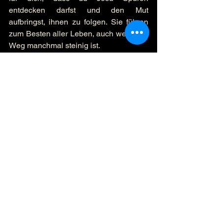
entdecken darfst und den Mut 
aufbringst, ihnen zu folgen. Sie führen 
zum Besten aller Leben, auch wenn der 
Weg manchmal steinig ist.
Hab eine gute Woche.
Rainer
#rainersmondayimpulse
Alle ansehen
Aktuelle Beiträge