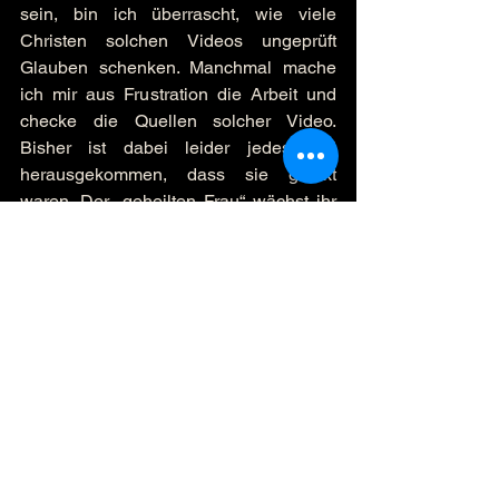
sein, bin ich überrascht, wie viele 
Christen solchen Videos ungeprüft 
Glauben schenken. Manchmal mache 
ich mir aus Frustration die Arbeit und 
checke die Quellen solcher Video. 
Bisher ist dabei leider jedes Mal 
herausgekommen, dass sie gefakt 
waren. Der „geheilten Frau“ wächst ihr 
Arm immer wieder und bei 
unterschiedlichen Versammlungen 
heraus, das Video der die „Engelsstadt“ 
bestaunenden Chinesen ist schon 
Jahre alt und man kann sich dieselben 
Bilder auch ohne das himmlische 
Erscheinung ansehen…
Ich glaube, dass hinter der 
Begeisterung so vieler für derartige 
Videos ein tiefer Hunger nach Gott und 
seinem erfahrbaren Wirken steckt. Das 