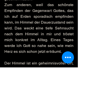
Zum anderen, weil das schönste 
Empfinden der Gegenwart Gottes, das 
ich auf Erden sporadisch empfinden 
kann, im Himmel der Dauerzustand sein 
wird. Das weckt eine tiefe Sehnsucht 
nach dem Himmel in mir und tröstet 
mich konkret im Alltag. Eines Tages 
werde ich Gott so nahe sein, wie mein 
Herz es sich schon jetzt erträumt.
Der Himmel ist ein geheimnisvoller Ort, 
aber er ist da und wartet auf uns.
Ich wünsche dir eine neue Woche, in 
der dir die Schönheit des Himmels 
etwas näher kommt.
Alles Liebe. Rainer