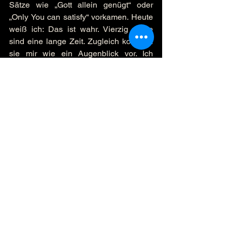
Sätze wie „Gott allein genügt“ oder 
„Only You can satisfy“ vorkamen. Heute 
weiß ich: Das ist wahr. Vierzig Jahre 
sind eine lange Zeit. Zugleich kommen 
sie mir wie ein Augenblick vor. Ich 
wünschte, ich hätte Gott in dieser 
Zeitspanne noch intensiver gesucht. 
Aber ich hoffe auf ein paar weitere 
Jahre, in denen ich das tun darf.
Weil ich erlebt habe, dass es sich lohnt, 
möchte ich dich ermutigen.
 Überwinde 
dein Fleisch. Lass dich von ihm nicht 
aufhalten, sondern überwinde es. Wähle 
die Gegenwart Gottes. Tu nicht so, als 
ob es für Gott schon in Ordnung wäre, 
wie du jetzt bist, weil er dich „liebt“. 
Erkenne vielmehr, dass seine Liebe 
dich von Dunkelheit befreien und dir 