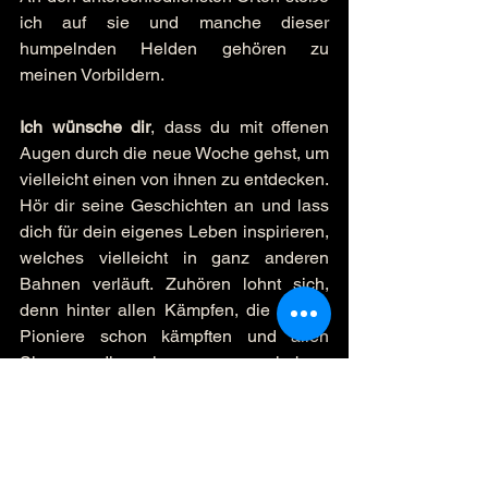
ich auf sie und manche dieser 
humpelnden Helden gehören zu 
meinen Vorbildern.
Ich wünsche dir
, dass du mit offenen 
Augen durch die neue Woche gehst, um 
vielleicht einen von ihnen zu entdecken. 
Hör dir seine Geschichten an und lass 
dich für dein eigenes Leben inspirieren, 
welches vielleicht in ganz anderen 
Bahnen verläuft. Zuhören lohnt sich, 
denn hinter allen Kämpfen, die solche 
Pioniere schon kämpften und allen 
Siegen, die sie errungen haben, 
leuchtet die Schönheit eines  Gottes 
hervor, der die Menschen liebt - ob es 
Träumer sind oder ganz normale 
Helden des Alltags.