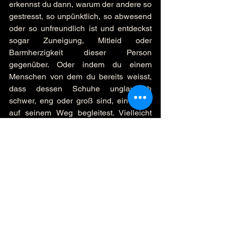
erkennst du dann, warum der andere so 
gestresst, so unpünktlich, so abwesend 
oder so unfreundlich ist und entdeckst 
sogar Zuneigung, Mitleid oder 
Barmherzigkeit dieser Person 
gegenüber. Oder indem du einem 
Menschen von dem du bereits weisst, 
dass dessen Schuhe unglaublich 
schwer, eng oder groß sind, ein Stück 
auf seinem Weg begleitest. Vielleicht 
bist du ja derjenige, der ihm helfen kann 
alte Schuhe abzulegen und in neue 
hineinzuwachsen. Das wäre großartig.
Ich wünsche dir eine wunderbare 
Woche. Rainer
#rainersmondayimpulse